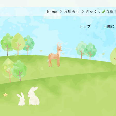
home
お知らせ
きゅうり
収穫
トップ
当園に