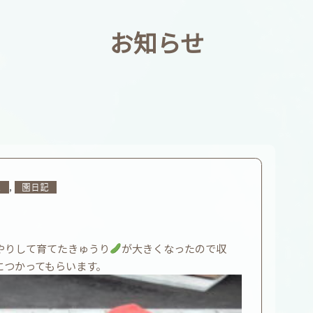
お知らせ
,
ス
園日記
！
やりして育てたきゅうり
が大きくなったので収
につかってもらいます。